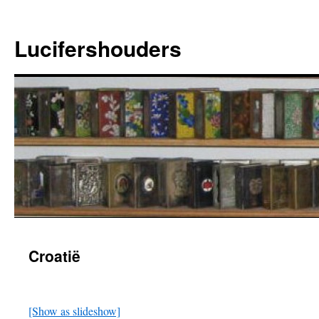
Ga
naar
Lucifershouders
de
inhoud
Croatië
[Show as slideshow]