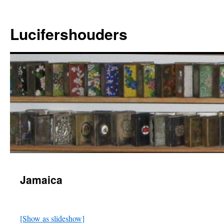
Ga
naar
Lucifershouders
de
inhoud
Jamaica
[Show as slideshow]