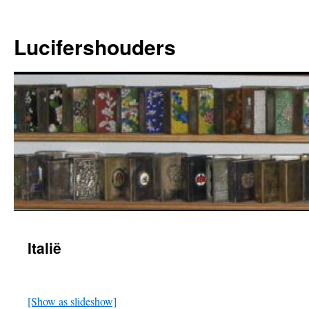
Ga
naar
Lucifershouders
de
inhoud
Italië
[Show as slideshow]