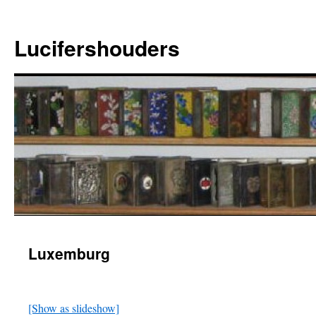
Ga
naar
Lucifershouders
de
inhoud
Luxemburg
[Show as slideshow]