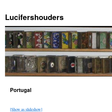
Ga
naar
Lucifershouders
de
inhoud
Portugal
[Show as slideshow]