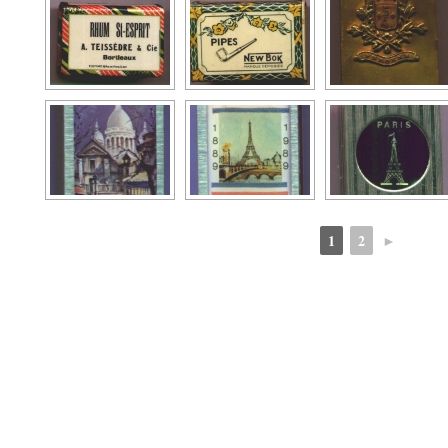
1
2
►