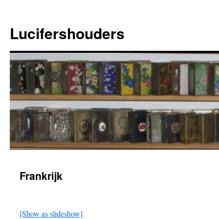
Ga
naar
Lucifershouders
de
inhoud
Frankrijk
[Show as slideshow]