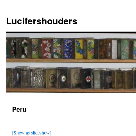
Ga
naar
Lucifershouders
de
inhoud
Peru
[Show as slideshow]