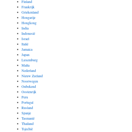
Finland
Frankrijk
Griekenland
Hongarije
Hongkong
India
Indonesië
Israel
Italië
Jamaica
Japan
Luxemburg
Malta
Nederland
Nieuw Zeeland
Noorwegen
Onbekend
Oostenrijk
Peru
Portugal
Rusland
Spanje
Tasmanië
Thailand
Tsjechië