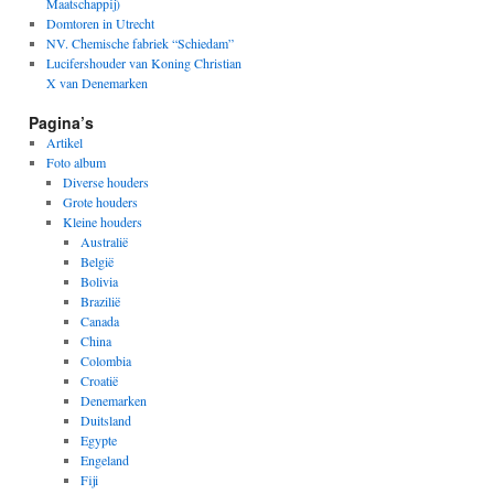
Maatschappij)
Domtoren in Utrecht
NV. Chemische fabriek “Schiedam”
Lucifershouder van Koning Christian
X van Denemarken
Pagina’s
Artikel
Foto album
Diverse houders
Grote houders
Kleine houders
Australië
België
Bolivia
Brazilië
Canada
China
Colombia
Croatië
Denemarken
Duitsland
Egypte
Engeland
Fiji