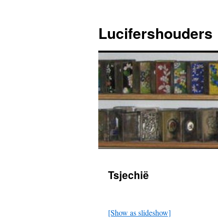
Ga
naar
Lucifershouders
de
inhoud
Tsjechië
[Show as slideshow]