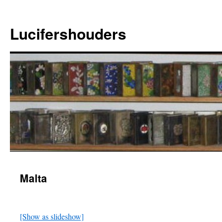
Ga
naar
Lucifershouders
de
inhoud
Malta
[Show as slideshow]