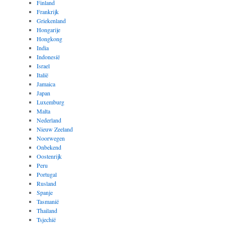
Finland
Frankrijk
Griekenland
Hongarije
Hongkong
India
Indonesië
Israel
Italië
Jamaica
Japan
Luxemburg
Malta
Nederland
Nieuw Zeeland
Noorwegen
Onbekend
Oostenrijk
Peru
Portugal
Rusland
Spanje
Tasmanië
Thailand
Tsjechië