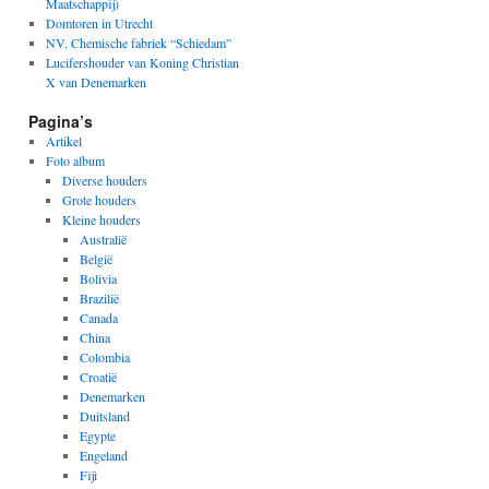
Maatschappij)
Domtoren in Utrecht
NV. Chemische fabriek “Schiedam”
Lucifershouder van Koning Christian
X van Denemarken
Pagina’s
Artikel
Foto album
Diverse houders
Grote houders
Kleine houders
Australië
België
Bolivia
Brazilië
Canada
China
Colombia
Croatië
Denemarken
Duitsland
Egypte
Engeland
Fiji