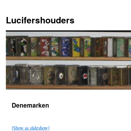
Ga
naar
Lucifershouders
de
inhoud
Denemarken
[Show as slideshow]