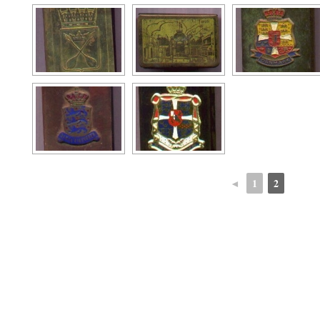
◄
1
2