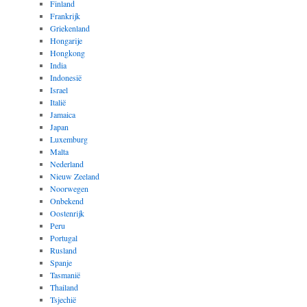
Finland
Frankrijk
Griekenland
Hongarije
Hongkong
India
Indonesië
Israel
Italië
Jamaica
Japan
Luxemburg
Malta
Nederland
Nieuw Zeeland
Noorwegen
Onbekend
Oostenrijk
Peru
Portugal
Rusland
Spanje
Tasmanië
Thailand
Tsjechië