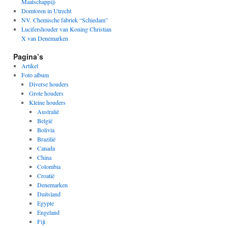
Maatschappij)
Domtoren in Utrecht
NV. Chemische fabriek “Schiedam”
Lucifershouder van Koning Christian
X van Denemarken
Pagina’s
Artikel
Foto album
Diverse houders
Grote houders
Kleine houders
Australië
België
Bolivia
Brazilië
Canada
China
Colombia
Croatië
Denemarken
Duitsland
Egypte
Engeland
Fiji